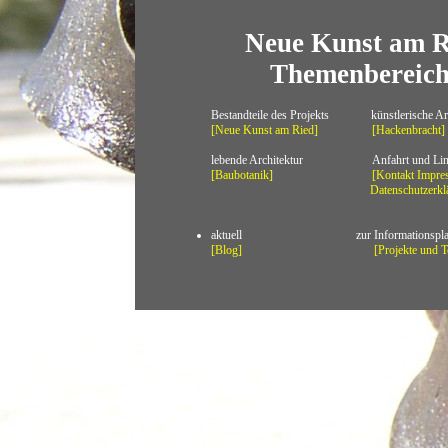
Neue Kunst am R
Themenbereich
Bestandteile des Projekts künstlerische Ar
[Neue Kunst am Ried]
[Hackenbracht]
lebende Architektur Anfahrt und Lin
[Baubotanik]
[Kontakt 
Datenschutzerkläru
aktuell zur Informationsplatt
[Blog]
[Projekte und 